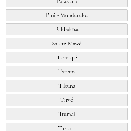
Parakanã
Pini - Munduruku
Rikbaktsa
Saterê-Mawê
Tapirapé
Tariana
Tikuna
Tiryó
Trumai
Tukano