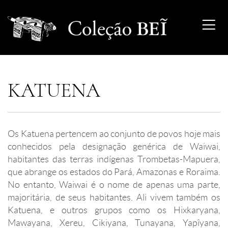
KATUENA
Os Katuena pertencem ao conjunto de povos hoje mais
conhecidos pela designação genérica de Waiwai,
habitantes das terras indígenas Trombetas-Mapuera,
que abrange os estados do Pará, Amazonas e Roraima.
No entanto, Waiwai é o nome de apenas uma parte,
majoritária, de seus habitantes. Ali vivem também os
Katuena, e outros grupos como os Hixkaryana,
Mawayana, Xereu, Cikiyana, Tunayana, Yapîyana,