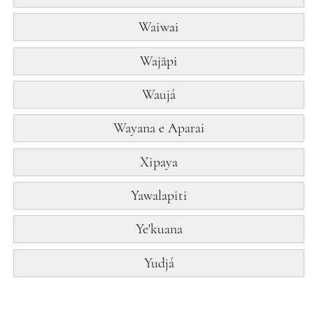
Waiwai
Wajãpi
Waujá
Wayana e Aparai
Xipaya
Yawalapiti
Ye'kuana
Yudjá