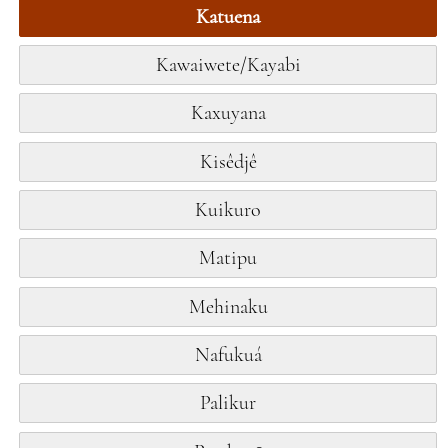
Katuena
Kawaiwete/Kayabi
Kaxuyana
Kisêdjê
Kuikuro
Matipu
Mehinaku
Nafukuá
Palikur