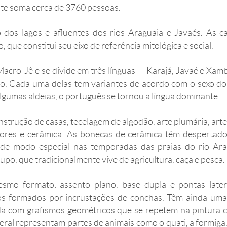
te soma cerca de 3760 pessoas.
 dos lagos e afluentes dos rios Araguaia e Javaés. As c
 que constitui seu eixo de referência mitológica e social.
 Macro-Jê e se divide em três línguas — Karajá, Javaé e Xam
povo. Cada uma delas tem variantes de acordo com o sexo do 
lgumas aldeias, o português se tornou a língua dominante.
nstrução de casas, tecelagem de algodão, arte plumária, art
rvores e cerâmica. As bonecas de cerâmica têm despertad
s, de modo especial nas temporadas das praias do rio Ara
po, que tradicionalmente vive de agricultura, caça e pesca.
mo formato: assento plano, base dupla e pontas late
s formados por incrustações de conchas. Têm ainda uma
ada com grafismos geométricos que se repetem na pintura c
ral representam partes de animais como o quati, a formiga,