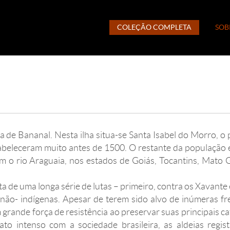
COLEÇÃO COMPLETA
SOB
a de Bananal. Nesta ilha situa-se Santa Isabel do Morro, o 
abeleceram muito antes de 1500. O restante da população 
 o rio Araguaia, nos estados de Goiás, Tocantins, Mato 
a de uma longa série de lutas – primeiro, contra os Xavante
 não- indígenas. Apesar de terem sido alvo de inúmeras fr
grande força de resistência ao preservar suas principais ca
ato intenso com a sociedade brasileira, as aldeias regi