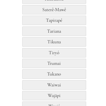
Saterê-Mawê
Tapirapé
Tariana
Tikuna
Tiryó
Trumai
Tukano
Waiwai
Wajãpi