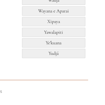
Waujá
Wayana e Aparai
Xipaya
Yawalapiti
Ye'kuana
Yudjá
S