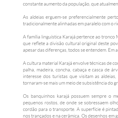
constante aumento da população, que atualmen
As aldeias erguem-se preferencialmente perto
tradicionalmente alinhadas em paralelo com o rio,
A família linguística Karajá pertence ao tronco
que reflete a divisão cultural original deste 
apesar das diferenças, todos se entendem. Em a
A cultura material Karajá envolve técnicas de co
palha, madeira, concha, cabaça e casca de á
interesse dos turistas que visitam as aldeia
tornaram-se mais um meio de subsistência do gru
Os banquinhos karajá possuem sempre o mes
pequenos rostos, de onde se sobressaem olho
cordão para o transporte. A superfície é pint
nos trançados e na cerâmica. Os desenhos em ge