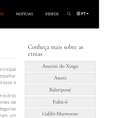
PT
RE
NOTÍCIAS
VÍDEOS
Conheça mais sobre as
etnias
Asurini do Xingu
principal
espalha-
Aweti
Grosso e
Balatiponé
 e outros
Fulni-ô
entes de
tegorias
Galibi-Marworno
stram um