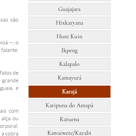
Guajajara
asas são
Hixkaryana
Huni Kuin
bioá —, o
falante;
Ikpeng
Kalapalo
efatos de
Kamayurá
o grande
guaia, e
Karajá
Karipuna do Amapá
rais com
 alça ou
Katuena
orporal,
Kawaiwete/Kayabi
 a cobra