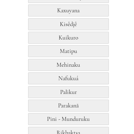
Kaxuyana
Kisêdjê
Kuikuro
Matipu
Mehinaku
Nafukuá
Palikur
Parakanã
Pini - Munduruku
Rikbaktsa