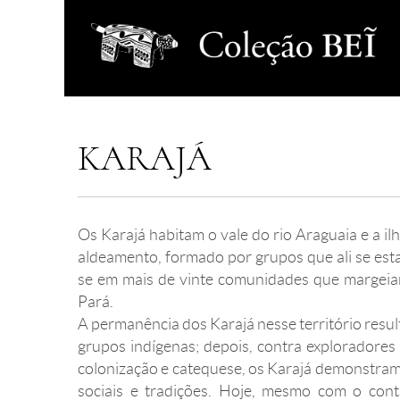
KARAJÁ
Os Karajá habitam o vale do rio Araguaia e a ilh
aldeamento, formado por grupos que ali se est
se em mais de vinte comunidades que margeiam
Pará.
A permanência dos Karajá nesse território result
grupos indígenas; depois, contra exploradores
colonização e catequese, os Karajá demonstram 
sociais e tradições. Hoje, mesmo com o cont