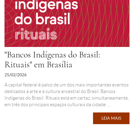
"Bancos Indígenas do Brasil:
Rituais" em Brasília
25/02/2026
A capital federal é palco de um dos mais importantes eventos
dedicados à arte e à cultura ancestral do Brasil. Bancos
Indígenas do Brasil: Rituais está em cartaz, simultaneamente,
em três dos principais espaços culturais da cidade: ...
LEIA MAIS