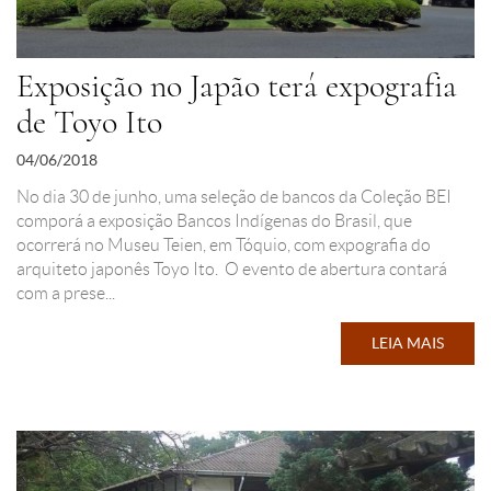
Exposição no Japão terá expografia
de Toyo Ito
04/06/2018
No dia 30 de junho, uma seleção de bancos da Coleção BEI
comporá a exposição Bancos Indígenas do Brasil, que
ocorrerá no Museu Teien, em Tóquio, com expografia do
arquiteto japonês Toyo Ito. O evento de abertura contará
com a prese...
LEIA MAIS