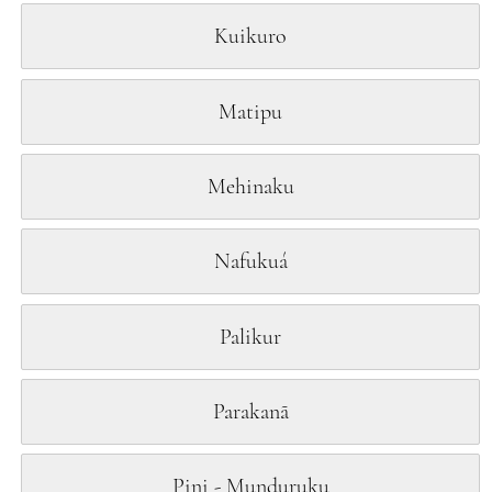
Kuikuro
Matipu
Mehinaku
Nafukuá
Palikur
Parakanã
Pini - Munduruku