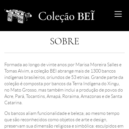
SOBRE
Formada ao longo de vinte anos por Marisa Moreira Salles e
Tomas Alvim, a coleção BEI abrange mais de 1300 bancos
indígenas brasileiros, oriundos de 53 etnias. Grande parte da
coleção é composta por bancos da Terra Indígena do Xingu,
no Mato Grosso, mas também inclui a produção de povos do
Acre, Pará, Tocantins, Amapá, Roraima, Amazonas e de Santa
Catarina.
Os bancos aliam funcionalidade e beleza; ao mesmo tempo
que são reconhecidos como objetos de arte e design,
preservam sua dimensão religiosa e simbólica: esculpidos em