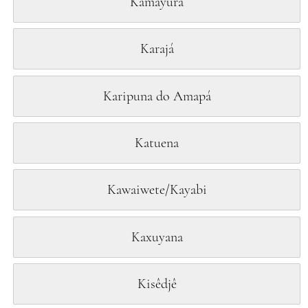
Kamayurá
Karajá
Karipuna do Amapá
Katuena
Kawaiwete/Kayabi
Kaxuyana
Kisêdjê