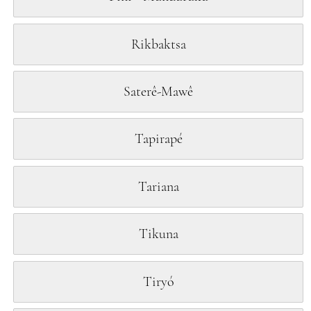
Rikbaktsa
Saterê-Mawê
Tapirapé
Tariana
Tikuna
Tiryó