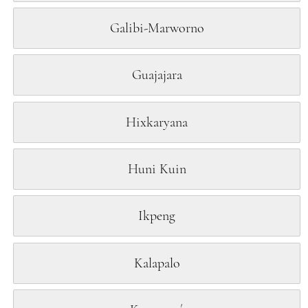
Galibi-Marworno
Guajajara
Hixkaryana
Huni Kuin
Ikpeng
Kalapalo