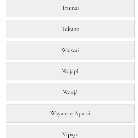
Trumai
Tukano
Waiwai
Wajãpi
Waujá
Wayana e Aparai
Xipaya