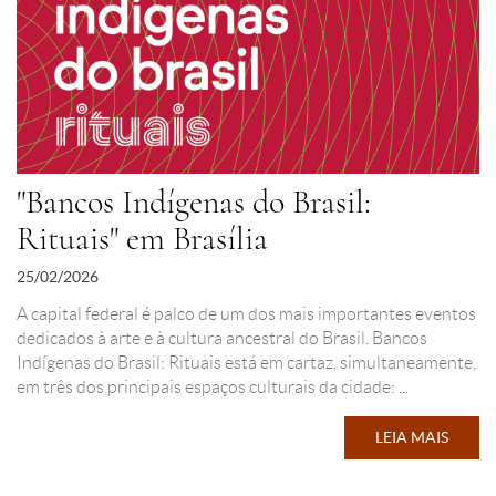
"Bancos Indígenas do Brasil:
Rituais" em Brasília
25/02/2026
A capital federal é palco de um dos mais importantes eventos
dedicados à arte e à cultura ancestral do Brasil. Bancos
Indígenas do Brasil: Rituais está em cartaz, simultaneamente,
em três dos principais espaços culturais da cidade: ...
LEIA MAIS